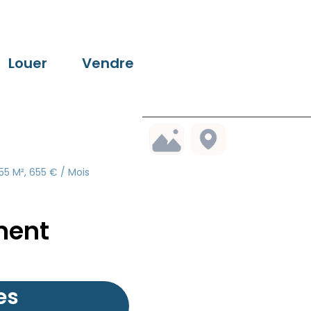
Louer
Vendre
55 M², 655 € / Mois
ment
es