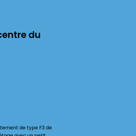
centre du
rtement de type F3 de
étage avec un petit