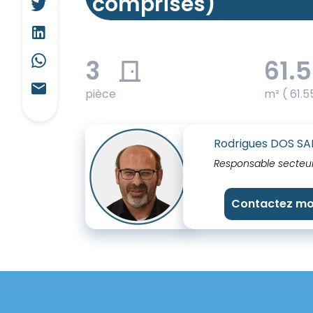
comprises)
3
61.
pièce
m² ( 61.5
Rodrigues DOS S
Responsable secteu
Contactez mo