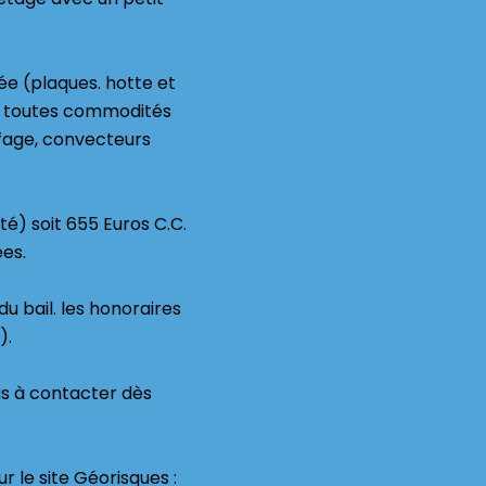
e (plaques. hotte et
e toutes commodités
ffage, convecteurs
té) soit 655 Euros C.C.
es.
u bail. les honoraires
).
pas à contacter dès
r le site Géorisques :