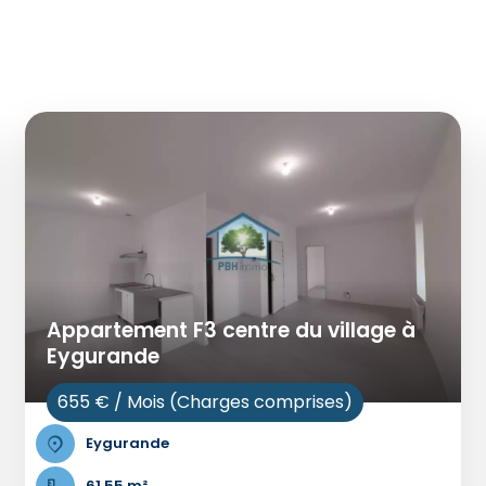
Appartement F3 centre du village à
Eygurande
655 € / Mois (Charges comprises)
Eygurande
61.55 m²