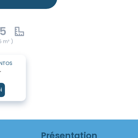
55
5 m² )
ANTOS
r
i
Présentation