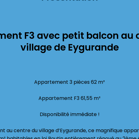
ent F3 avec petit balcon au 
village de Eygurande
Appartement 3 pièces 62 m²
Appartement F3 61,55 m²
Disponibilité immédiate !
nt au centre du village d’Eygurande, ce magnifique appa
5 m² habitables en loi Boutin entièrement rénové au 2ème 