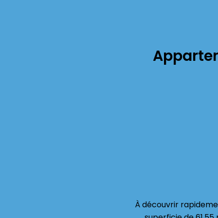
Appartem
À découvrir rapideme
superficie de 61.5