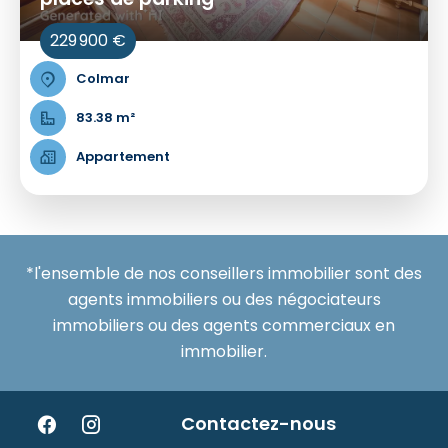
229 900 €
Colmar
83.38 m²
Appartement
*l'ensemble de nos conseillers immobilier sont des
agents immobiliers ou des négociateurs
immobiliers ou des agents commerciaux en
immobilier.
Contactez-nous