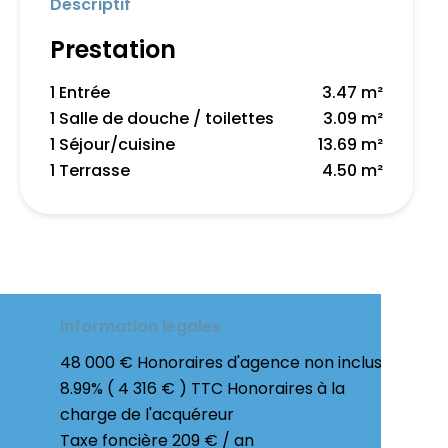
Descriptif
Prestation
1 Entrée
3.47 m²
1 Salle de douche / toilettes
3.09 m²
1 Séjour/cuisine
13.69 m²
1 Terrasse
4.50 m²
Information legales
48 000 € Honoraires d'agence non inclus
8.99% ( 4 316 € ) TTC Honoraires à la
charge de l'acquéreur
Taxe foncière
209 € / an