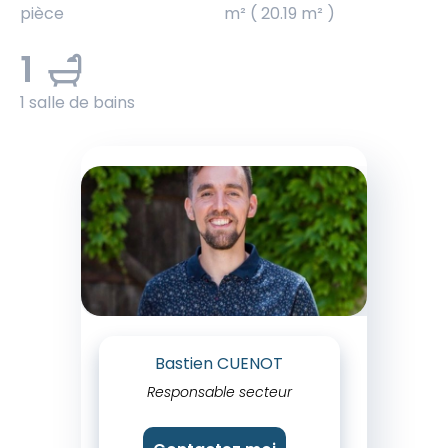
pièce
m² ( 20.19 m² )
1
1 salle de bains
Bastien CUENOT
Responsable secteur