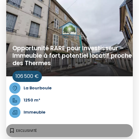
Opportunité RARE pour Investisseur –
Immeuble à fort potentiel locatif proche
des Thermes
106 500 €
La Bourboule
1250 m²
Immeuble
EXCLUSIVITÉ