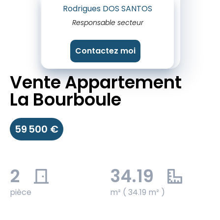
Rodrigues DOS SANTOS
Responsable secteur
Contactez moi
Vente Appartement
La Bourboule
59 500 €
2
34.19
pièce
m² ( 34.19 m² )