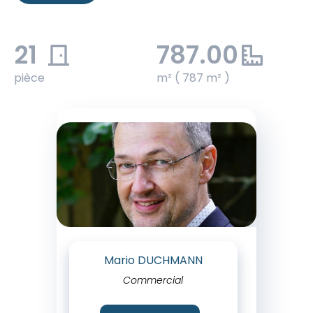
21
787.00
pièce
m² ( 787 m² )
Mario DUCHMANN
Commercial