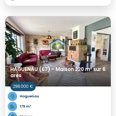
HAGUENAU (67) - Maison 220 m² sur 6
ares
298 000 €
Haguenau
175 m²