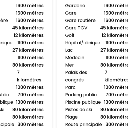
1600 mètres
Garderie
1600 mètr
1600 mètres
Gare
1600 mètr
ière
1600 mètres
Gare routière
1600 mètr
45 kilomètres
Gare TGV
45 kilomètr
12 kilomètres
Golf
12 kilomètr
inique
1100 mètres
Hôpital/clinique
1100 mètr
27 kilomètres
Lac
27 kilomètr
1100 mètres
Médecin
1100 mètr
80 kilomètres
Mer
80 kilomètr
7
Palais des
7
kilomètres
congrès
kilomètre
1000 mètres
Parc
1000 mètr
ublic
700 mètres
Parking public
700 mètr
blique
1300 mètres
Piscine publique
1300 mètr
ski
80 kilomètres
Pistes de ski
80 kilomètr
80 kilomètres
Plage
80 kilomètr
ncipale
300 mètres
Route principale
300 mètr