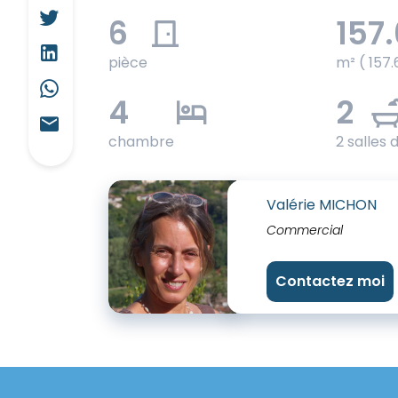
6
157.
pièce
m² ( 157.
4
2
chambre
2 salles 
Valérie MICHON
Commercial
Contactez moi