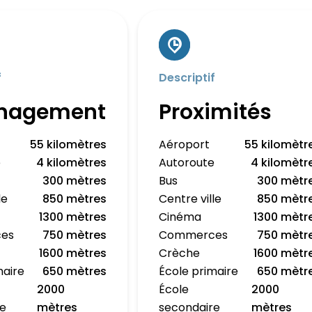
f
Descriptif
nagement
Proximités
55 kilomètres
Aéroport
55 kilomètr
e
4 kilomètres
Autoroute
4 kilomètr
300 mètres
Bus
300 mètr
le
850 mètres
Centre ville
850 mètr
1300 mètres
Cinéma
1300 mètr
es
750 mètres
Commerces
750 mètr
1600 mètres
Crèche
1600 mètr
maire
650 mètres
École primaire
650 mètr
2000
École
2000
re
mètres
secondaire
mètres