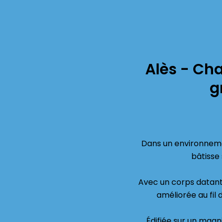
Alès - Ch
g
Dans un environneme
bâtisse 
Avec un corps datant 
améliorée au fil
Édifiée sur un magn