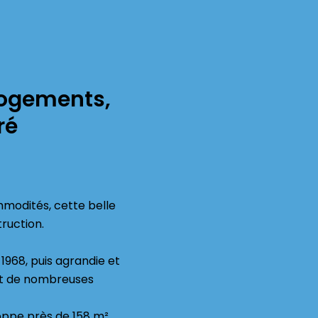
logements,
ré
modités, cette belle
truction.
1968, puis agrandie et
 et de nombreuses
loppe près de 158 m²