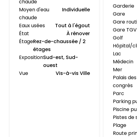
chaude
Garderie
Moyen d'eau
Individuelle
Gare
chaude
Gare rout
Eaux usées
Tout à l'égout
Gare TGV
État
À rénover
Golf
Étage
Rez-de-chaussée / 2
Hôpital/cl
étages
Lac
Exposition
Sud-est, Sud-
Médecin
ouest
Mer
Vue
Vis-à-vis Ville
Palais des
congrès
Parc
Parking p
Piscine pu
Pistes de 
Plage
Route pri