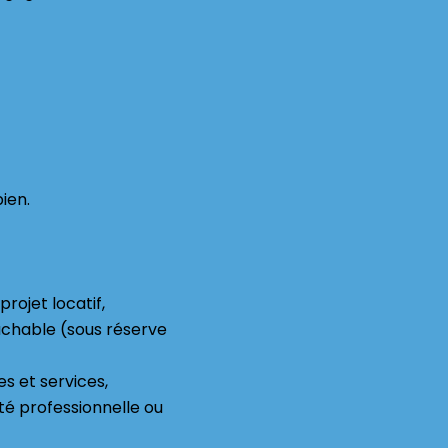
ien.
rojet locatif,
tachable (sous réserve
 et services,
ité professionnelle ou