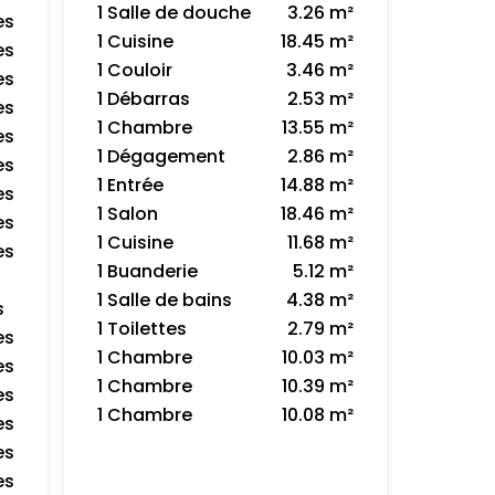
1 Salle de douche
3.26 m²
es
1 Cuisine
18.45 m²
es
1 Couloir
3.46 m²
es
1 Débarras
2.53 m²
es
1 Chambre
13.55 m²
es
1 Dégagement
2.86 m²
es
1 Entrée
14.88 m²
es
1 Salon
18.46 m²
es
1 Cuisine
11.68 m²
es
1 Buanderie
5.12 m²
1 Salle de bains
4.38 m²
s
1 Toilettes
2.79 m²
es
1 Chambre
10.03 m²
es
1 Chambre
10.39 m²
es
1 Chambre
10.08 m²
es
es
es