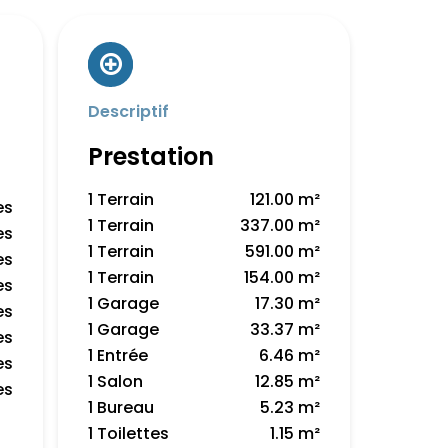
Descriptif
Prestation
1 Terrain
121.00 m²
es
1 Terrain
337.00 m²
es
1 Terrain
591.00 m²
es
1 Terrain
154.00 m²
es
1 Garage
17.30 m²
es
1 Garage
33.37 m²
es
1 Entrée
6.46 m²
es
1 Salon
12.85 m²
es
1 Bureau
5.23 m²
1 Toilettes
1.15 m²