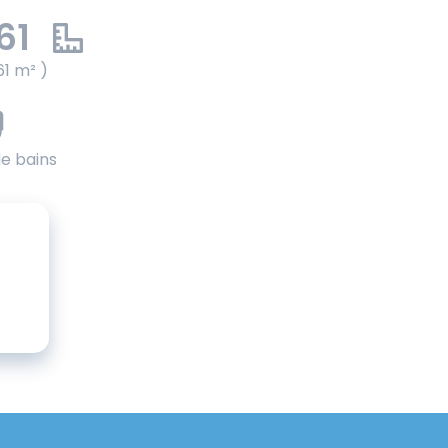
61
61 m² )
de bains