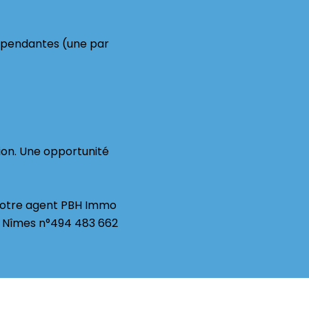
dépendantes (une par
tion. Une opportunité
z votre agent PBH Immo
C Nîmes n°494 483 662