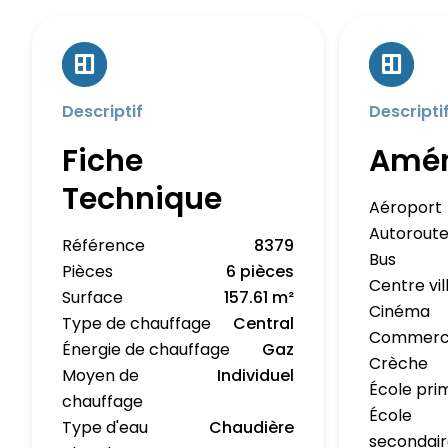
Descriptif
Descripti
Fiche
Amé
Technique
Aéroport
Autorout
Référence
8379
Bus
Pièces
6 pièces
Centre vil
Surface
157.61 m²
Cinéma
Type de chauffage
Central
Commerc
Énergie de chauffage
Gaz
Crèche
Moyen de
Individuel
École pri
chauffage
École
Type d'eau
Chaudière
secondai