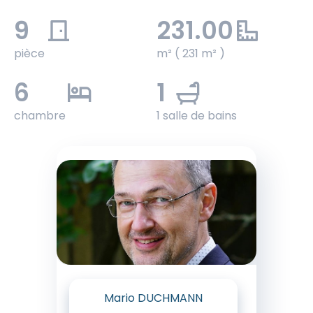
9
231.00
pièce
m² ( 231 m² )
6
1
chambre
1 salle de bains
Mario DUCHMANN