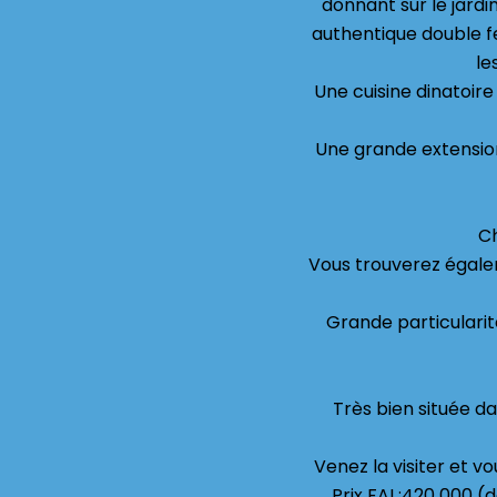
donnant sur le jard
authentique double f
le
Une cuisine dinatoir
Une grande extension
Ch
Vous trouverez égale
Grande particulari
Très bien située d
Venez la visiter et v
Prix FAI :420 000 (