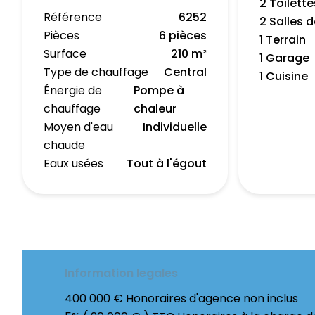
2 Toilette
Référence
6252
2 Salles 
Pièces
6 pièces
1 Terrain
Surface
210 m²
1 Garage
Type de chauffage
Central
1 Cuisine
Énergie de
Pompe à
chauffage
chaleur
Moyen d'eau
Individuelle
chaude
Eaux usées
Tout à l'égout
Information legales
400 000 € Honoraires d'agence non inclus