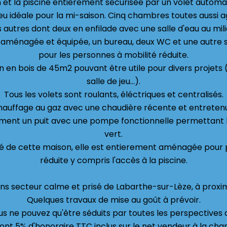
in et la piscine entièrement sécurisée par un volet autom
eu idéale pour la mi-saison. Cinq chambres toutes aussi a
s autres dont deux en enfilade avec une salle d'eau au mili
e aménagée et équipée, un bureau, deux WC et une autre
pour les personnes à mobilité réduite.
 en bois de 45m2 pouvant être utile pour divers projets 
salle de jeu...).
Tous les volets sont roulants, éléctriques et centralisés.
auffage au gaz avec une chaudière récente et entreten
ment un puit avec une pompe fonctionnelle permettant l
vert.
té de cette maison, elle est entierement aménagée pour 
réduite y compris l'accès à la piscine.
ans secteur calme et prisé de Labarthe-sur-Lèze, à proxi
Quelques travaux de mise au goût à prévoir.
ous ne pouvez qu'être séduits par toutes les perspectives 
dont 5% d'honoraire TTC inclus sur le net vendeur à la cha