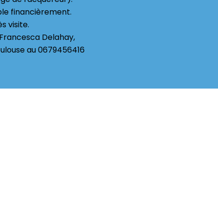
ble financièrement.
 visite.
r Francesca Delahay,
ulouse au 0679456416