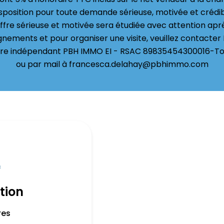
isposition pour toute demande sérieuse, motivée et crédi
ffre sérieuse et motivée sera étudiée avec attention après
gnements et pour organiser une visite, veuillez contacte
ire indépendant PBH IMMO EI - RSAC 89835454300016-To
ou par mail à francesca.delahay@pbhimmo.com
f
tion
res