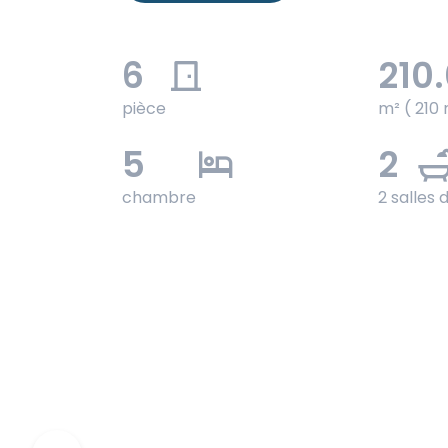
6
210
pièce
m² ( 210 
5
2
chambre
2 salles 