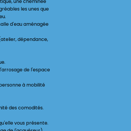
atique, une cheminée
gréables les unes que
eu.
 salle d'eau aménagée
(atelier, dépendance,
ue.
'arrosage de l'espace
personne à mobilité
mité des comodités.
qu'elle vous présente.
rge de l'acquéreur).