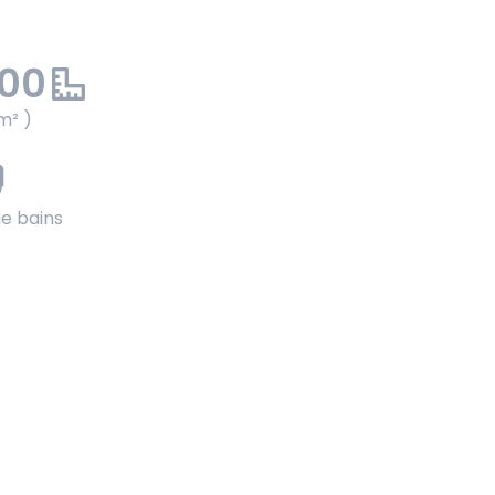
.00
m² )
de bains