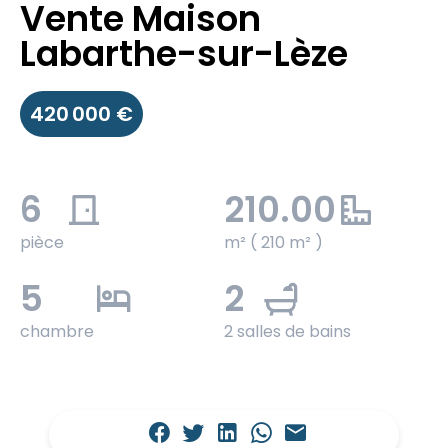
Vente Maison
Labarthe-sur-Lèze
420 000 €
6
210.00
pièce
m² ( 210 m² )
5
2
chambre
2 salles de bains