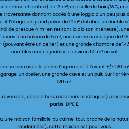
lisé comme chambre) de 13 m², une salle de bain/WC, u
ne traversante donnant accès à une loggia d’un peu plus 
re. A l’étage, un grand palier de 10m² distribue un double s
ndi de presque 4 m² en retirant la cloison intérieure), un
l’accès à un balcon de 5 m², une cuisine aménagée de 9.
² (pouvant être un cellier) et une grande chambre de 14,
combles aménageables d’environ 50 m² au sol.
ine ce bien avec le jardin d’agrément à l’avant +/- 120 m²
garage, un atelier, une grande cave et un puit. Sur l’arriè
120 m².
réversible, poêle à bois, radiateurs électriques) présen
partie, DPE E.
z une maison familiale, au calme, tout proche de la natur
randonnées), cette maison est pour vous.