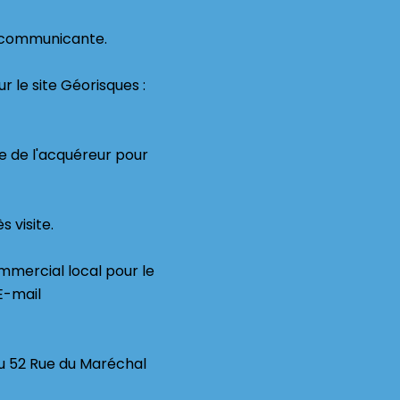
 communicante.
r le site Géorisques :
ge de l'acquéreur pour
 visite.
mmercial local pour le
E-mail
au 52 Rue du Maréchal