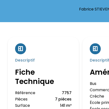
Fabrice STIEVE
Descriptif
Descripti
Fiche
Amé
Technique
Bus
Commerc
Référence
7757
Crèche
Pièces
7 pièces
École pri
Surface
141 m²
École sec