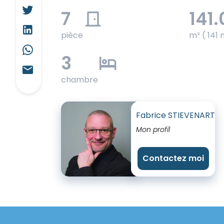
7
141.
pièce
m² ( 141 
3
chambre
Fabrice STIEVENART
Mon profil
Contactez moi