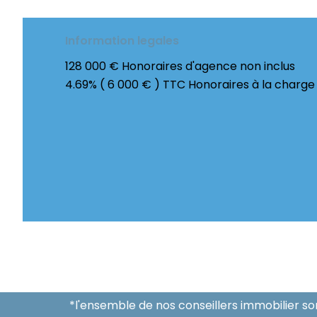
Information legales
128 000 € Honoraires d'agence non inclus
4.69% ( 6 000 € ) TTC Honoraires à la charge
*l'ensemble de nos conseillers immobilier s