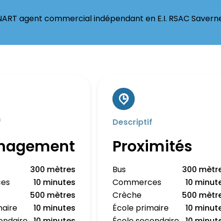
NART agent commercial indépendant en E.I. RSAC Saver
f
Descriptif
nagement
Proximités
300 mètres
Bus
300 mètr
es
10 minutes
Commerces
10 minut
500 mètres
Crèche
500 mètr
maire
10 minutes
École primaire
10 minut
ondaire
10 minutes
École secondaire
10 minut