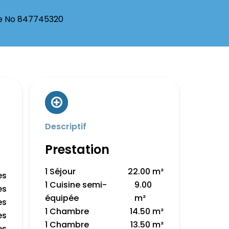
ne No 847745320
Descriptif
Prestation
1 Séjour
22.00 m²
es
1 Cuisine semi-
9.00
es
équipée
m²
es
1 Chambre
14.50 m²
es
1 Chambre
13.50 m²
es