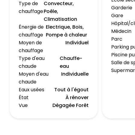
Type de
Convecteur,
Garderie
chauffage
Poêle,
Gare
Climatisation
Hôpital/cl
Énergie de
Electrique, Bois,
Médecin
chauffage
Pompe à chaleur
Parc
Moyen de
Individuel
Parking p
chauffage
Piscine pu
Type d'eau
Chauffe-
Salle de s
chaude
eau
Superma
Moyen d'eau
Individuelle
chaude
Eaux usées
Tout à l'égout
État
À rénover
Vue
Dégagée Forêt