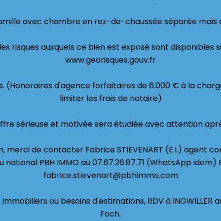
-famille avec chambre en rez-de-chaussée séparée mais
les risques auxquels ce bien est exposé sont disponibles su
www.georisques.gouv.fr
ros. (Honoraires d'agence forfaitaires de 6.000 € à la char
limiter les frais de notaire)
ffre sérieuse et motivée sera étudiée avec attention après
n, merci de contacter Fabrice STIEVENART (E.I.) agent co
u national PBH IMMO au 07.67.26.87.71 (WhatsApp idem) 
fabrice.stievenart@pbhimmo.com
s immobiliers ou besoins d'estimations, RDV à INGWILLER 
Foch.