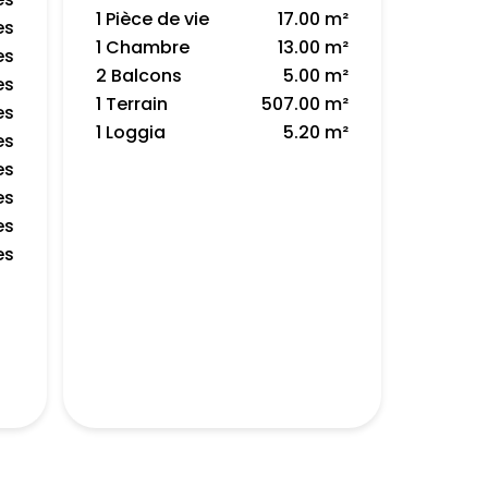
1 Pièce de vie
17.00 m²
es
1 Chambre
13.00 m²
es
2 Balcons
5.00 m²
es
1 Terrain
507.00 m²
es
1 Loggia
5.20 m²
es
es
es
es
es