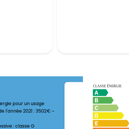
ergie pour un usage
 de l'année 2021 : 3502€ ~
sive : classe G