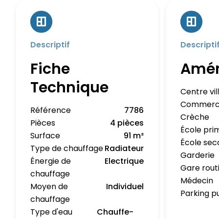
Descriptif
Descripti
Fiche
Amé
Technique
Centre vil
Commerc
Référence
7786
Crèche
Pièces
4 pièces
École pri
Surface
91 m²
École sec
Type de chauffage
Radiateur
Garderie
Énergie de
Electrique
Gare rout
chauffage
Médecin
Moyen de
Individuel
Parking p
chauffage
Type d'eau
Chauffe-