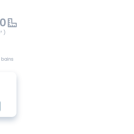
00
² )
e bains