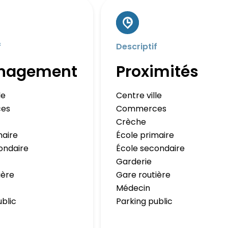
f
Descriptif
nagement
Proximités
le
Centre ville
es
Commerces
Crèche
maire
École primaire
ondaire
École secondaire
Garderie
ière
Gare routière
Médecin
ublic
Parking public