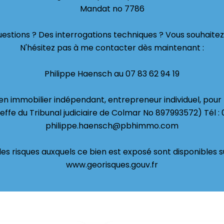
Mandat no 7786
estions ? Des interrogations techniques ? Vous souhaitez f
N'hésitez pas à me contacter dès maintenant :
Philippe Haensch au 07 83 62 94 19
n immobilier indépendant, entrepreneur individuel, pour
reffe du Tribunal judiciaire de Colmar No 897993572) Tél : 
philippe.haensch@pbhimmo.com
les risques auxquels ce bien est exposé sont disponibles su
www.georisques.gouv.fr