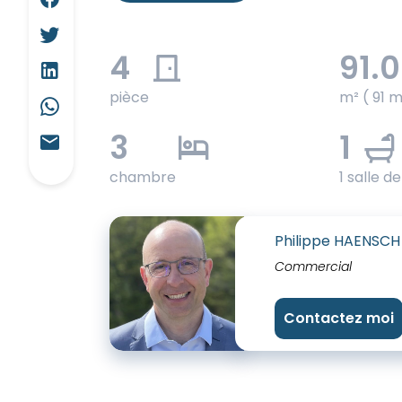
4
91.
pièce
m² ( 91 m
3
1
chambre
1 salle d
Philippe HAENSCH
Commercial
Contactez moi