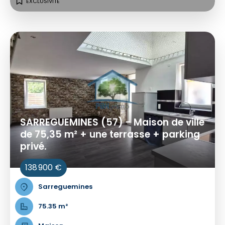
EXCLUSIVITÉ
SARREGUEMINES (57) - Maison de ville
de 75,35 m² + une terrasse + parking
privé.
138 900 €
Sarreguemines
75.35 m²