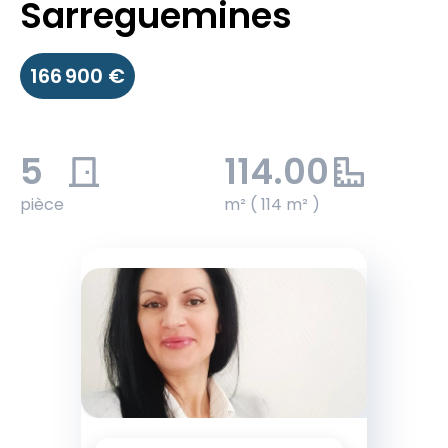
Sarreguemines
166 900 €
5
114.00
pièce
m² ( 114 m² )