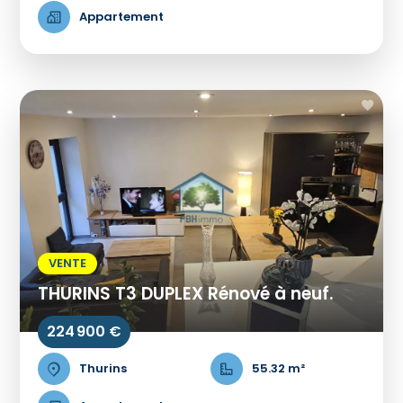
Appartement
VENTE
THURINS T3 DUPLEX Rénové à neuf.
224 900 €
Thurins
55.32 m²