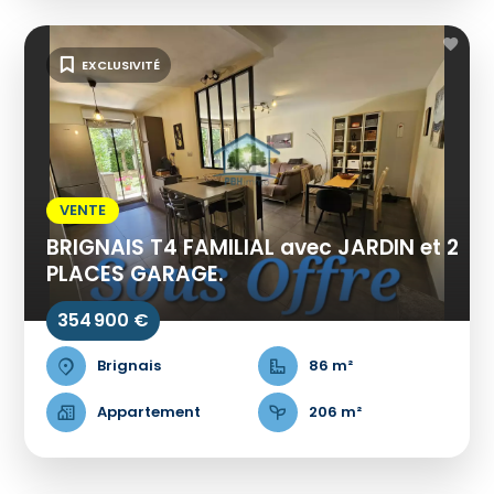
EXCLUSIVITÉ
VENTE
BRIGNAIS T4 FAMILIAL avec JARDIN et 2
PLACES GARAGE.
354 900 €
Brignais
86 m²
Appartement
206 m²