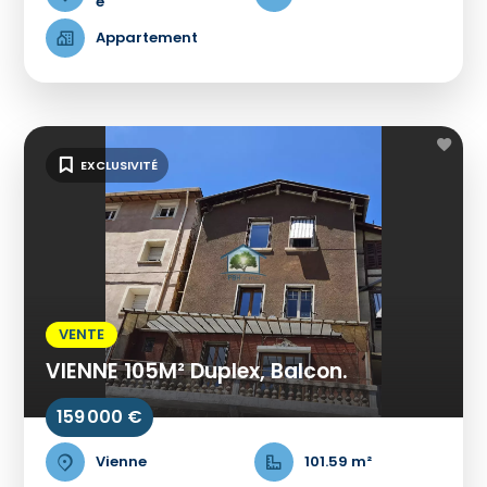
e
Appartement
EXCLUSIVITÉ
VENTE
VIENNE 105M² Duplex, Balcon.
159 000 €
Vienne
101.59 m²