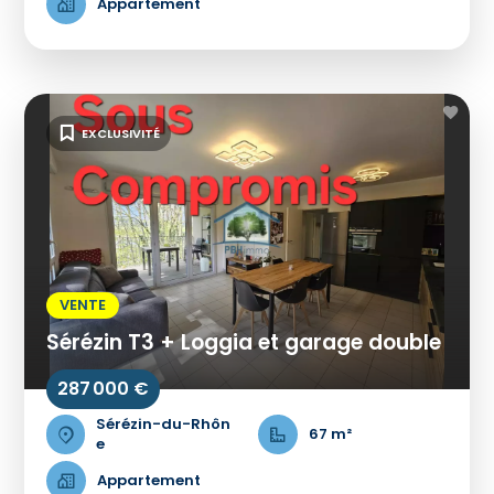
Appartement
EXCLUSIVITÉ
VENTE
Sérézin T3 + Loggia et garage double
287 000 €
Sérézin-du-Rhôn
67 m²
e
Appartement