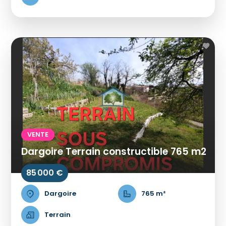
VENTE
Dargoire Terrain constructible 765 m2
85 000 €
Dargoire
765 m²
Terrain