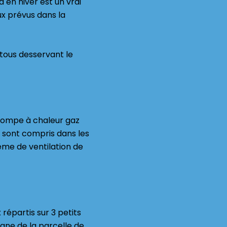
d en hiver est un vrai
x prévus dans la
 tous desservant le
 pompe à chaleur gaz
S sont compris dans les
tème de ventilation de
répartis sur 3 petits
gne de la parcelle de