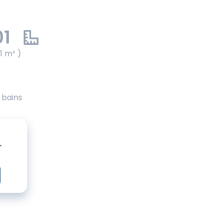
01
1 m² )
e bains
r