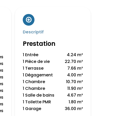
Descriptif
Prestation
1 Entrée
4.24 m²
es
1 Pièce de vie
22.70 m²
es
1 Terrasse
7.66 m²
es
1 Dégagement
4.00 m²
es
1 Chambre
10.70 m²
es
1 Chambre
11.90 m²
es
1 Salle de bains
4.67 m²
es
1 Toilette PMR
1.80 m²
es
1 Garage
36.00 m²
es