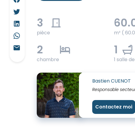
3
60.
pièce
m² ( 60.0
2
1
chambre
1 salle d
Bastien CUENOT
Responsable secteu
Contactez moi