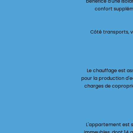
bénéfice d'une isolat
confort supplém
Côté transports, v
Le chauffage est as
pour la production d'e
charges de copropriét
L'appartement est so
immeubles, dont 14 a