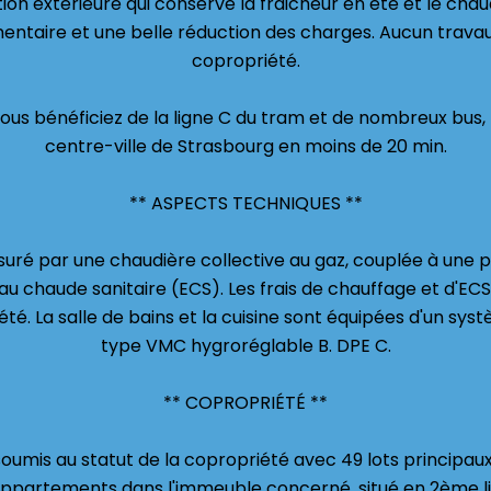
ion extérieure qui conserve la fraicheur en été et le chau
entaire et une belle réduction des charges. Aucun travau
copropriété.
ous bénéficiez de la ligne C du tram et de nombreux bus,
centre-ville de Strasbourg en moins de 20 min.
** ASPECTS TECHNIQUES **
suré par une chaudière collective au gaz, couplée à une
au chaude sanitaire (ECS). Les frais de chauffage et d'EC
é. La salle de bains et la cuisine sont équipées d'un sys
type VMC hygroréglable B. DPE C.
** COPROPRIÉTÉ **
umis au statut de la copropriété avec 49 lots principaux 
ppartements dans l'immeuble concerné, situé en 2ème li