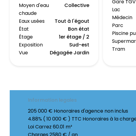
Gare TGV
Moyen d'eau
Collective
Lac
chaude
Médecin
Eaux usées
Tout à l'égout
Parc
État
Bon état
Piscine pu
Étage
1er étage / 2
Superma
Exposition
Sud-est
Tram
Vue
Dégagée Jardin
Information legales
205 000 € Honoraires d'agence non inclus
4.88% ( 10 000 € ) TTC Honoraires à la charg
Loi Carrez
60.01 m²
Charges
2580 € / an