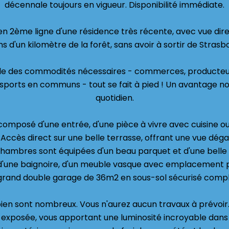
décennale toujours en vigueur. Disponibilité immédiate.
n 2ème ligne d'une résidence très récente, avec vue dire
s d'un kilomètre de la forêt, sans avoir à sortir de Strasb
le des commodités nécessaires - commerces, producteur
nsports en communs - tout se fait à pied ! Un avantage no
quotidien.
omposé d'une entrée, d'une pièce à vivre avec cuisine ouv
Accès direct sur une belle terrasse, offrant une vue déga
2 chambres sont équipées d'un beau parquet et d'une belle
 d'une baignoire, d'un meuble vasque avec emplacement 
grand double garage de 36m2 en sous-sol sécurisé compl
ien sont nombreux. Vous n'aurez aucun travaux à prévoir.
 exposée, vous apportant une luminosité incroyable dans l