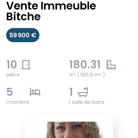
Vente Immeuble
Bitche
59 900 €
10
180.31
pièce
m² ( 180.31 m² )
5
1
chambre
1 salle de bains