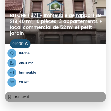
BITCHE (57) - Immeuble de rapport de
219,40 m², 10 pièces, 3 appartements +
local commercial de 52 m² et petit
jardin
91 900 €
Bitche
219.4 m²
Immeuble
20 m²
EXCLUSIVITÉ